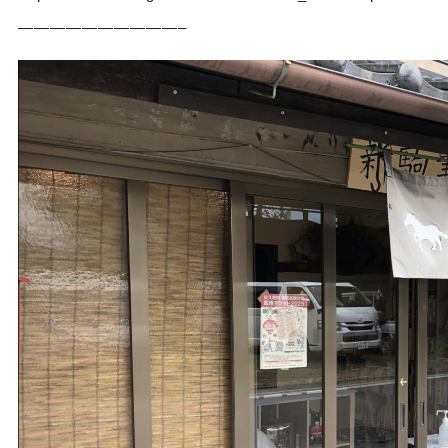
——————————–