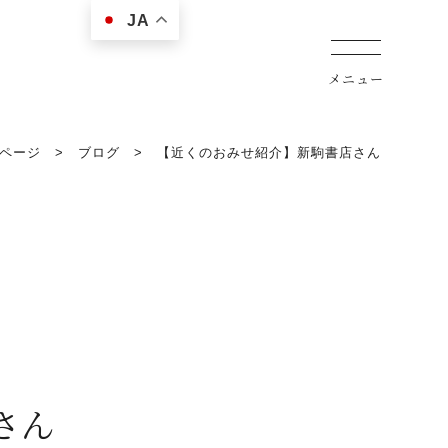
JA
ページ
>
ブログ
>
【近くのおみせ紹介】新駒書店さん
さん