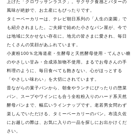
上げた「クロワッサンラスク」。サクサク食感とバターの
風味が絶妙で、お土産にもぴったりです。
タミーベーカリーは、テレビ朝日系列の「人生の楽園」で
も紹介されました。ご夫婦で始めた小さなパン屋が、今で
は地域に欠かせない存在に。地元の皆さまに愛され、毎日
たくさんの笑顔があふれています。
小麦粉100％北海道産・生酵母と天然酵母使用・てんさい糖
のやさしい甘み・合成添加物不使用。まるでお母さんの手
料理のように、毎日食べても飽きない、心がほっとする
「やさしい味わい」を大切にされています。
昔ながらの菓子パンから、朝食やランチにぴったりの惣菜
パン、スープやワインにも合う全粒粉入りのハード系天然
酵母パンまで、幅広いラインナップです。老若男女問わず
楽しんでいただける、タミーベーカリーのパン。布流久佐
にお越しの際は、お気に入りの一品を探しにお出かけくだ
さい。