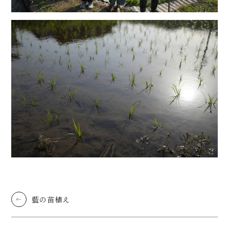
藍の苗植え