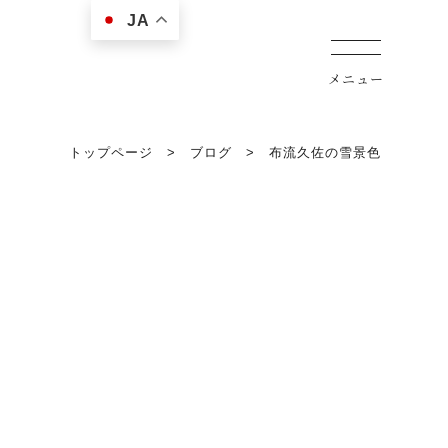
JA
トップページ
>
ブログ
>
布流久佐の雪景色