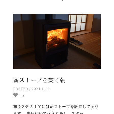
薪ストーブを焚く朝
POSTED / 2024.11.13
+2
布流久佐の土間には薪ストーブを設置してあり
ます。 先日初めて火入れをし、スタッ...